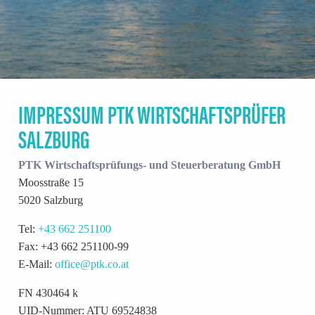
IMPRESSUM PTK WIRTSCHAFTSPRÜFER
SALZBURG
PTK Wirtschaftsprüfungs- und Steuerberatung GmbH
Moosstraße 15
5020 Salzburg
Tel:
+43 662 251100
Fax: +43 662 251100-99
E-Mail:
office@ptk.co.at
FN 430464 k
UID-Nummer: ATU 69524838